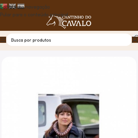
Saltar para navegação
Pular para o conteúdo principal
Casa
Produto
Casaco Encerado Lavenir