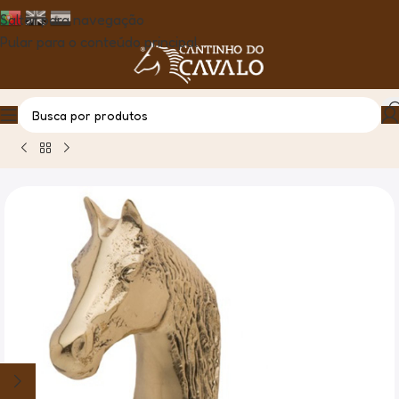
Saltar para navegação
Pular para o conteúdo principal
Casa
Produto
Cabide Cabeça de Cavalo Grande Dourado