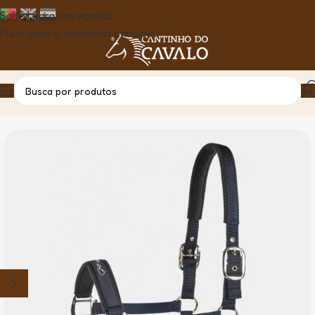
Saltar para navegação
Pular para o conteúdo principal
Casa
Produto
Cabeção Nylon Timmy – Equiline