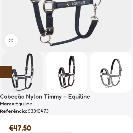
Clique para ampliar
Cabeção Nylon Timmy – Equiline
Marca:
Equiline
Referência:
53310473
€
47.50