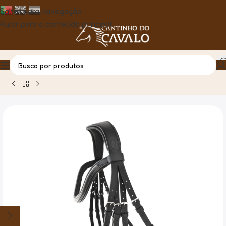
Saltar para navegação
Pular para o conteúdo principal
Casa
Produto
Cabeçada de Freio/Bridão – Balma