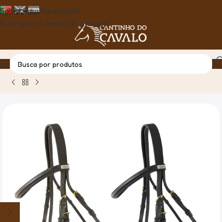
Saltar para navegação
Pular para o conteúdo principal
Casa
Produto
Cabeçada de Bridão Tipo Pessoa – Lexhis