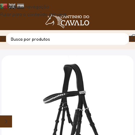
Saltar para navegação
Pular para o conteúdo principal
Casa
Produto
Cabeçada de Bridão – Annie