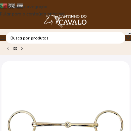
Saltar para navegação
Pular para o conteúdo principal
Casa
Produto
Bridão Argolas P/Freio Embocadura Partida F