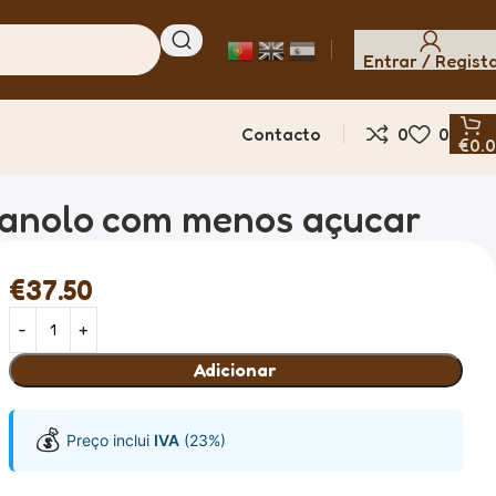
Entrar / Regist
Contacto
0
0
€
0.
Granolo com menos açucar
€
37.50
Adicionar
💰
Preço inclui
IVA
(23%)