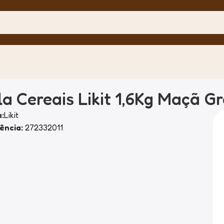
menos açucar
la Cereais Likit 1,6Kg Maçã 
:
Likit
ência:
272332011