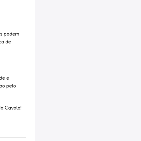
ais podem
ca de
de e
ão pelo
do Cavalo!