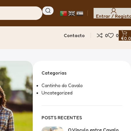
Entrar / Regist
Contacto
0
0
€
0.
Categorias
Cantinho do Cavalo
Uncategorized
POSTS RECENTES
O Vínculo entre Cavalo