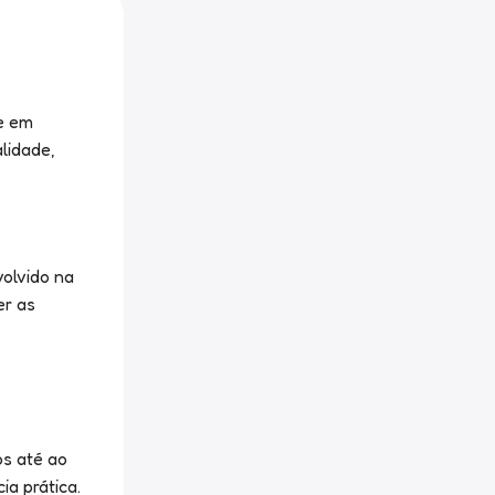
e em
lidade,
olvido na
er as
os até ao
a prática.