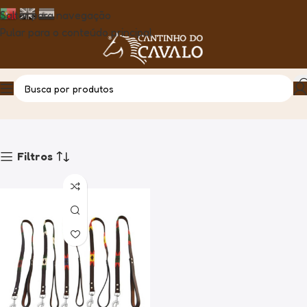
Saltar para navegação
Pular para o conteúdo principal
Coleiras
Casa
Produto
Filtros