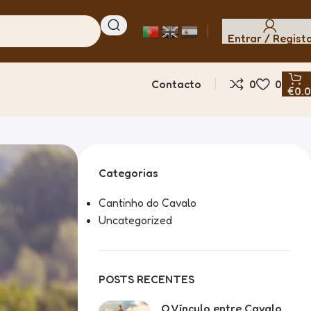
Entrar / Regist
Contacto
0
0
€
0.
Categorias
Cantinho do Cavalo
Uncategorized
POSTS RECENTES
O Vínculo entre Cavalo