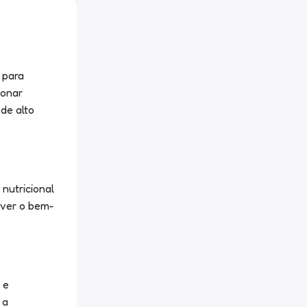
 para
ionar
de alto
nutricional
over o bem-
 e
 a