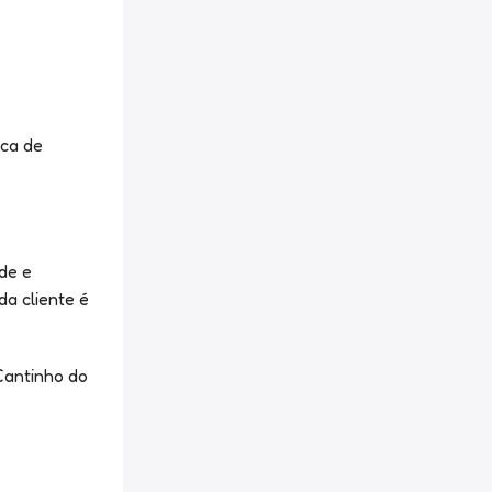
ica de
de e
a cliente é
Cantinho do