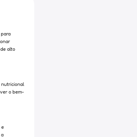
 para
ionar
de alto
nutricional
over o bem-
 e
 a