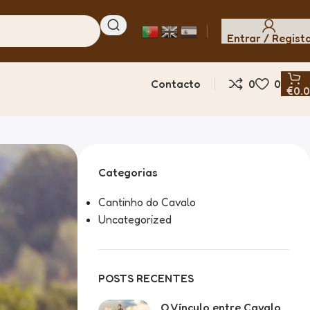
Entrar / Regist
Contacto
0
0
€
0.
Categorias
Cantinho do Cavalo
Uncategorized
POSTS RECENTES
O Vínculo entre Cavalo