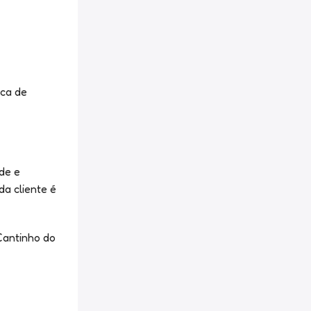
ica de
de e
a cliente é
Cantinho do