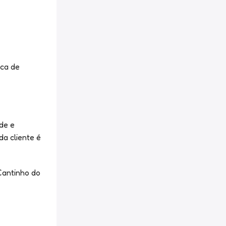
ica de
de e
a cliente é
Cantinho do