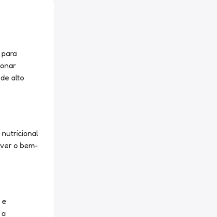
 para
ionar
de alto
nutricional
over o bem-
 e
 a