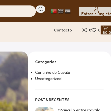
Entrar / Regist
Contacto
0
0
€
0.
Categorias
Cantinho do Cavalo
Uncategorized
POSTS RECENTES
O Vínculo entre Cavalo